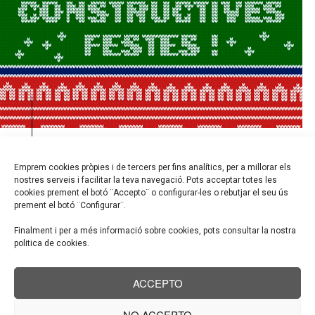
22 de desembre de 2021
Emprem cookies pròpies i de tercers per fins analítics, per a millorar els
BON NADAL!
nostres serveis i facilitar la teva navegació. Pots acceptar totes les
cookies prement el botó ¨Accepto¨ o configurar-les o rebutjar el seu ús
prement el botó ¨Configurar¨.
actualitat
Finalment i per a més informació sobre cookies, pots consultar la nostra
2022
,
any nou
,
arquitectura
,
bon nadal
,
politica de cookies.
construcció
,
feliç any nou
ACCEPTO
LLEGEIX MÉS
NO ACCEPTO