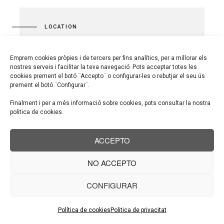
LOCATION
Selva de Mar, Barcelona
Emprem cookies pròpies i de tercers per fins analítics, per a millorar els
nostres serveis i facilitar la teva navegació. Pots acceptar totes les
cookies prement el botó ¨Accepto¨ o configurar-les o rebutjar el seu ús
prement el botó ¨Configurar¨.
Finalment i per a més informació sobre cookies, pots consultar la nostra
politica de cookies.
GARRIGA PROJECTES,SLP
ACCEPTO
C/ Mossèn jacint Verdaguer nº8
NO ACCEPTO
08182-Sant Feliu de Codines
CONFIGURAR
T. 938 662 567
info@garrigaprojectes.com
Política de cookies
Politica de privacitat