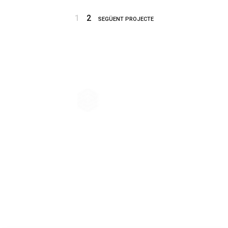
1
2
SEGÜENT PROJECTE
The company principle of Architecture-Studio is the collective
conception. From the very beginning, the practice has believed in the
virtues of exchange, crossing ideas, common effort, shared knowledge
and enthusiasm.
GET IN TOUCH
+7 (885) 589 69 85